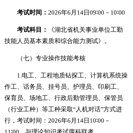
考试时间：
202
6
年
6
月
1
4
日
0
9∶00
－
10∶
0
0
考试科目：
《湖北省机关事业单位工勤
技能人员基本素质和综合能力测试》
。
（
七
）专业操作技能考核
1.
电工、工程地质钻探工、计算机系统操
作工、话务员、挂号员、护理员、印刷工、
保育员、场地工、行政后勤管理员
、保管员
（行业工种）等
工
种
采取
“人机对话”方式进
行，
考试时间：
202
6
年
6
月
1
4
日
10
∶
0
0
－
11
∶
0
0
，与理论知识考试两科联
考。