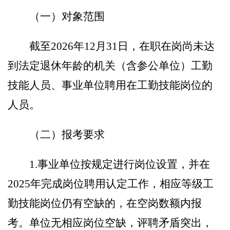
（一）对象范围
截至
202
6
年
12
月
31
日
，在职在岗尚未达
到法定退休年龄的机关（含参公单位）工勤
技能人员、事业单位聘用在工勤技能岗位的
人员。
（二）报考要求
1.
事业单位按规定
进行岗位设置，并在
202
5
年完成岗位聘用认定工作，相应等级工
勤技能岗位仍有空缺的，在空岗数额内报
考。单位无相应岗位空缺，评聘矛盾突出，