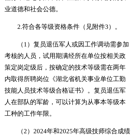
业道德和社会公德。
2.
符合
各等级资格
条件
（
见附件
3
）
。
（
1
）
复员退伍军人或因工作调动需参加
考核的人员，试用期满经所在单位按相关政
策定岗定级后，按确定的技术等级需在两年
内取得所聘岗位《湖北省机关事业单位工勤
技能人员技术等级合格证书》。复员退伍军
人在部队的军龄，可以计算为从事本等级本
工种的工作年限。
（
2
）
202
4
年
和
202
5
年高级技师综合成绩