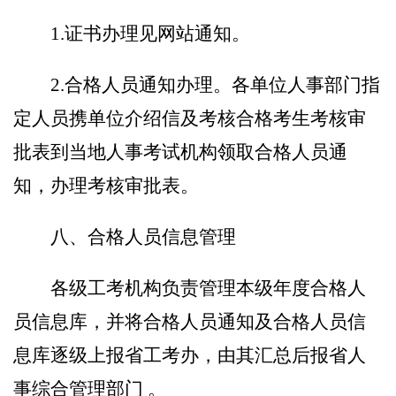
1.
证书办理
见网站通知
。
2.
合格人员通知办理。各单位人事部门指
定人员携单位介绍信及考核合格考生考核审
批表到
当地人事考试机构领取
合格人员通
知
，办理考核审批表
。
八
、合格人员信息管理
各级工考
机构
负责管理本级年度合格人
员信息库，并将合格人员通知及合格人员信
息库逐级上报省工考
办，由其
汇总
后
报省人
事综合管理部门
。