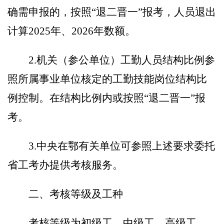
确需申报的，按
照
“退二晋一”报
考，人员退出
计算
202
5
年、
202
6
年数额。
2.
机关（参公单位）工勤人员结构比例参
照所属事业单位核定的工勤技能岗位结构比
例控
制。在结构比例内或按照
“退二晋一”报
考。
3.
中央在鄂有关单位可参照上述要求委托
省工考办提供考核服务。
二、考核等级及工种
考核等级为初级工、中级工、高级工、