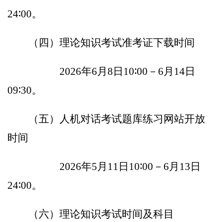
24
∶
00
。
（四）理论知识考试准考证下载时间
202
6
年
6
月
8
日
10
∶00
－
6
月
1
4
日
0
9∶30
。
（五）
人机对
话
考试
题库
练习网站开放
时间
202
6
年
5
月
1
1
日
10
∶
00
－
6
月
1
3
日
24
∶
00
。
（六）理论知识考试时间及科目