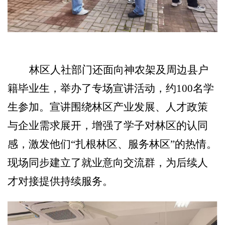
林区人社部门还面向神农架及周边
县户
籍毕业生
，
举办了专场宣讲
活动
，约
100名学
生参加。宣讲围绕林区产业发展、人才政策
与企业需求展开，增强了学子对
林区
的认同
感，激发他们
“扎根林区、服务林区”的热情。
现场同步建立了就业意向交流群，为后续人
才对接提供持续服务。