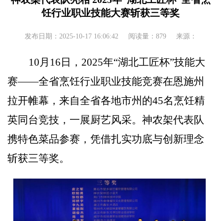
饪行业职业技能大赛斩获三等奖
发布日期：2025-10-17 16:06:42
阅读量：879
来源：
10
月
16
日，
2025
年
“
湖北工匠杯
”
技能大
赛
——
全省烹饪行业职业技能竞赛在恩施州
拉开帷幕，来自全省各地市州的
45
名烹饪精
英同台竞技，一展厨艺风采。神农架代表队
携特色菜品参赛，凭借扎实功底与创新理念
斩获三等奖。