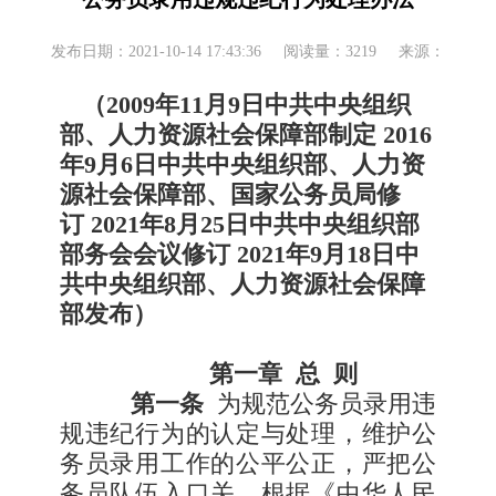
发布日期：2021-10-14 17:43:36
阅读量：3219
来源：
（
2009
年
11
月
9
日中共中央组织
部、人力资源社会保障部制定
2016
年
9
月
6
日中共中央组织部、人力资
源社会保障部、国家公务员局修
订
2021
年
8
月
25
日中共中央组织部
部务会会议修订
2021
年
9
月
18
日中
共中央组织部、人力资源社会保障
部发布）
第一章
总
则
第一条
为规范公务员录用违
规违纪行为的认定与处理，维护公
务员录用工作的公平公正，严把公
务员队伍入口关，根据《中华人民