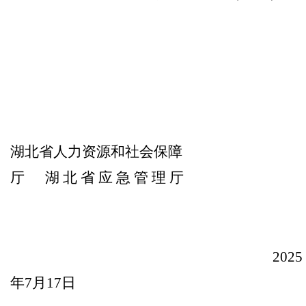
湖北省人力资源和社会保障
厅
湖
北
省
应
急
管
理
厅
202
5
年
7
月
17
日