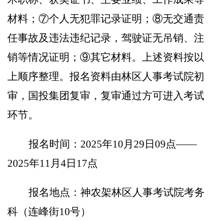
材料；⑦
个人无犯罪记录证明；
⑧
无交通责
任事故及违法违纪记录，驾驶证无吊销、注
销等情况
证明
；
⑨
其它材料。上述资料按以
上顺序整理。
报名资料由林区人事考试院初
审，
国投
集团复审，复审通过方可进入考试
环节。
报名时间
：
2025年10月29日09点——
2025年11月4日17点
报名地点：神农架林区人事考试院
考务
科（连峰街
10号
）