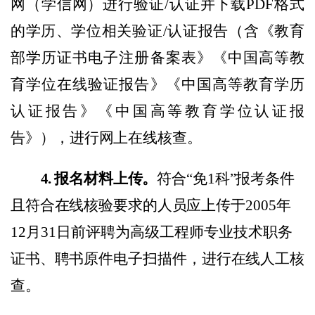
网（学信网）进行验证
/
认证并下载
PDF
格式
的
学历、学位
相关验证
/
认证报告（含《教育
部学历证书电子注册备案表》《中国高等教
育学位在线验证报告》《中国高等教育学历
认证报告》《中国高等教育学位认证报
告》）
，进
行网上在线核查。
4.
报名材料上传。
符合
“免
1
科
”报考条件
且符合在线核验要求的人员应上传
于
2005
年
12
月
31
日前评聘为高级工程师专业技术职务
证书、聘书
原件电子
扫描件，进行在线人工核
查。