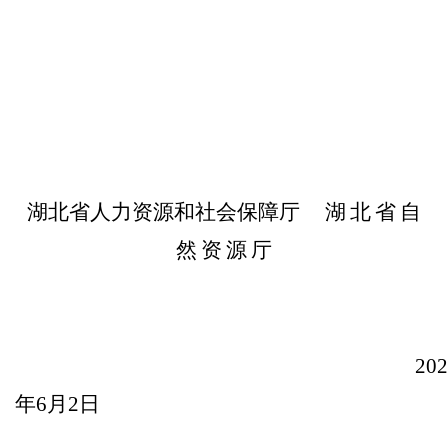
湖北省人力资源和社会保障厅
湖
北
省
自
然
资
源
厅
20
年
6
月
2
日